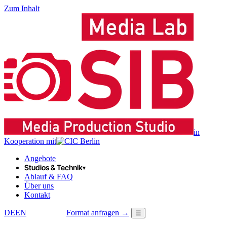
Zum Inhalt
in
Kooperation mit
Angebote
Studios & Technik
▾
Ablauf & FAQ
Über uns
Kontakt
DE
EN
Format anfragen →
☰
LOGIN