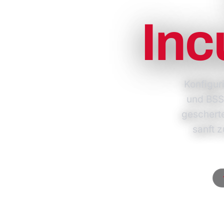
Inc
Konfigur
und BSS
gescherte
sanft 