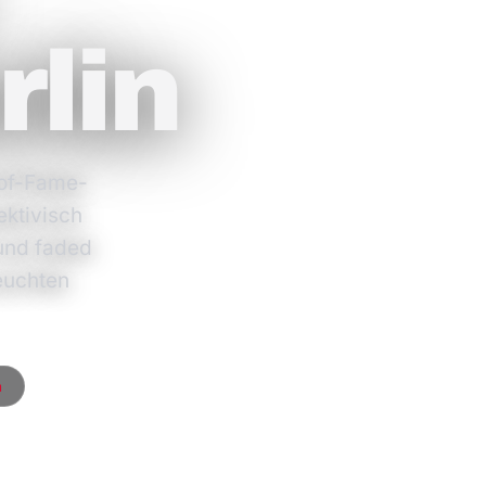
rlin
-of-Fame-
ktivisch
 und faded
euchten
m