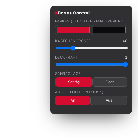
Boxes Control
FARBEN (LEUCHTEN · HINTERGRUND)
KÄSTCHENGRÖSSE
48
DECKKRAFT
1
SCHRÄGLAGE
Schräg
Flach
AUTO-LEUCHTEN (KIOSK)
An
Aus