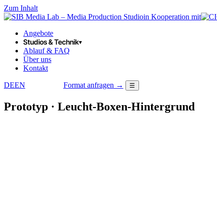
Zum Inhalt
in Kooperation mit
Angebote
Studios & Technik
▾
Ablauf & FAQ
Über uns
Kontakt
DE
EN
Format anfragen →
☰
LOGIN
Prototyp · Leucht-Boxen-Hintergrund