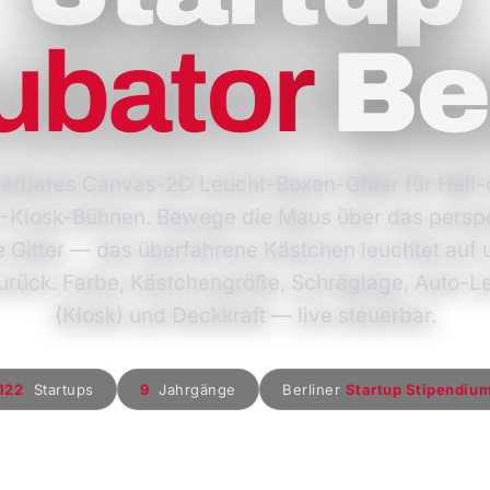
ubator
Be
ierbares Canvas-2D Leucht-Boxen-Gitter für Hall
-Kiosk-Bühnen. Bewege die Maus über das perspe
 Gitter — das überfahrene Kästchen leuchtet auf
zurück. Farbe, Kästchengröße, Schräglage, Auto-L
(Kiosk) und Deckkraft — live steuerbar.
122
Startups
9
Jahrgänge
Berliner
Startup Stipendiu