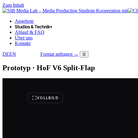
Zum Inhalt
in Kooperation mit
Angebote
Studios & Technik
▾
Ablauf & FAQ
Über uns
Kontakt
DE
EN
Format anfragen →
☰
LOGIN
Prototyp · HoF V6 Split-Flap
VOLLBILD