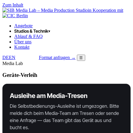
Zum Inhalt
in Kooperation mit
Angebote
Studios & Technik
▾
Ablauf & FAQ
Über uns
Kontakt
DE
EN
Format anfragen →
☰
LOGIN
Media Lab
Geräte-Verleih
Ausleihe am Media-Tresen
Die Selbstbedienungs-Ausleihe ist umgezogen. Bitte
melde dich beim Media-Team am Tresen oder sende
eine Anfrage — das Team gibt das Gerät aus und
bucht es.