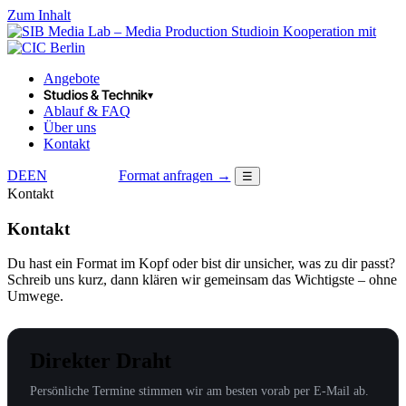
Zum Inhalt
in Kooperation mit
Angebote
Studios & Technik
▾
Ablauf & FAQ
Über uns
Kontakt
DE
EN
Format anfragen →
☰
LOGIN
Kontakt
Kontakt
Du hast ein Format im Kopf oder bist dir unsicher, was zu dir passt?
Schreib uns kurz, dann klären wir gemeinsam das Wichtigste – ohne
Umwege.
Direkter Draht
Persönliche Termine stimmen wir am besten vorab per E-Mail ab.