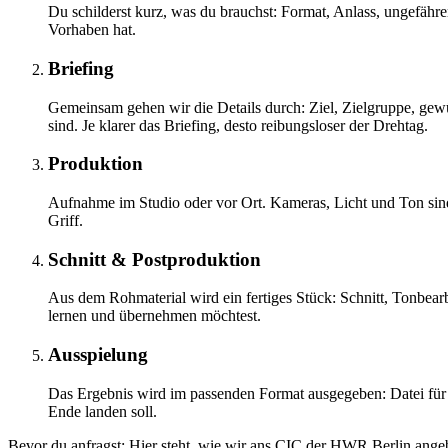
Du schilderst kurz, was du brauchst: Format, Anlass, ungefähr
Vorhaben hat.
Briefing
Gemeinsam gehen wir die Details durch: Ziel, Zielgruppe, gewü
sind. Je klarer das Briefing, desto reibungsloser der Drehtag.
Produktion
Aufnahme im Studio oder vor Ort. Kameras, Licht und Ton sind 
Griff.
Schnitt & Postproduktion
Aus dem Rohmaterial wird ein fertiges Stück: Schnitt, Tonbearb
lernen und übernehmen möchtest.
Ausspielung
Das Ergebnis wird im passenden Format ausgegeben: Datei für W
Ende landen soll.
Bevor du anfragst: Hier steht, wie wir ans CIC der HWR Berlin ange