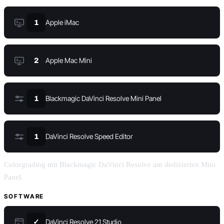
Apple iMac
1
Apple Mac Mini
2
Blackmagic DaVinci Resolve Mini Panel
1
DaVinci Resolve Speed Editor
1
Colorgrading mit Blackmagic DaVinci Resolve am dedizierten Mini
Panel.
SOFTWARE
DaVinci Resolve 21 Studio
✓