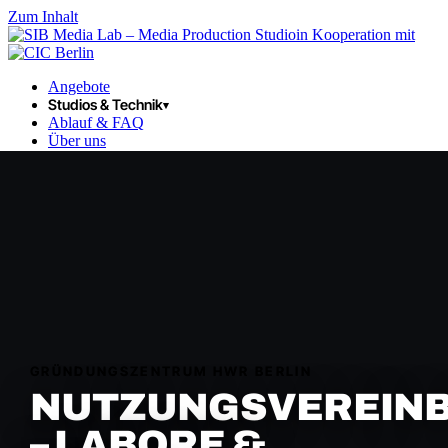
Zum Inhalt
in Kooperation mit
Angebote
Studios & Technik
▾
Ablauf & FAQ
Über uns
Kontakt
DE
EN
Format anfragen →
☰
LOGIN
GRÜNDUNGSZENTRUM HWR BERLIN
NUTZUNGSVEREIN
– LABORE &