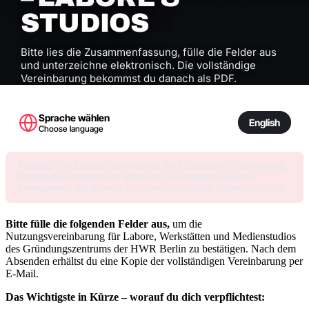
STUDIOS
Bitte lies die Zusammenfassung, fülle die Felder aus
und unterzeichne elektronisch. Die vollständige
Vereinbarung bekommst du danach als PDF.
Sprache wählen
Deutsch
English
Choose language
Wichtig:
Die Angaben unten dienen der Annahme der Vereinbarung.
Rechtlich verbindlich ist allein der vollständige deutsche
Vertragstext
, der dir nach dem Absenden als PDF zugeschickt wird.
Nr.
Bitte fülle die folgenden Felder aus,
um die
E-
Nutzungsvereinbarung für Labore, Werkstätten und Medienstudios
Mail-
des Gründungszentrums der HWR Berlin zu bestätigen. Nach dem
Adresse
Absenden erhältst du eine Kopie der vollständigen Vereinbarung per
Name
E-Mail.
Das Wichtigste in Kürze – worauf du dich verpflichtest: