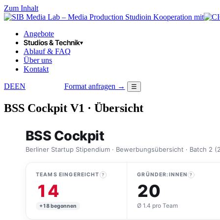
Zum Inhalt
in Kooperation mit
Angebote
Studios & Technik
▾
Ablauf & FAQ
Über uns
Kontakt
DE
EN
Format anfragen →
☰
LOGIN
BSS Cockpit V1 · Übersicht
BSS Cockpit
Berliner Startup Stipendium · Bewerbungsübersicht · Batch 2 (
TEAMS EINGEREICHT
GRÜNDER:INNEN
?
?
14
20
Ø 1.4 pro Team
+18 begonnen