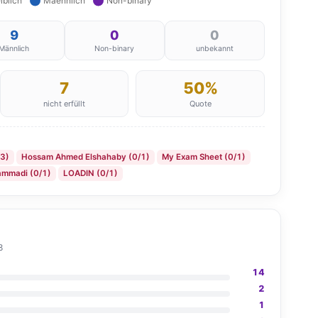
9
0
0
Männlich
Non-binary
unbekannt
7
50%
nicht erfüllt
Quote
/3)
Hossam Ahmed Elshahaby (0/1)
My Exam Sheet (0/1)
mmadi (0/1)
LOADIN (0/1)
8
14
2
1