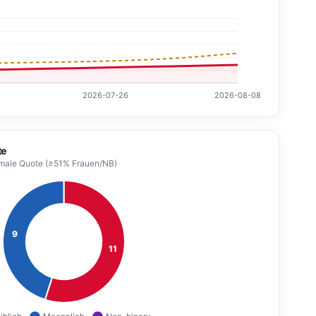
te
formale Quote (≥51% Frauen/NB)