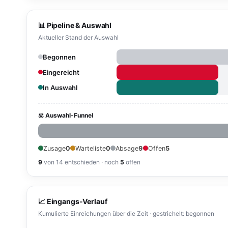
📊 Pipeline & Auswahl
Aktueller Stand der Auswahl
Begonnen
Eingereicht
In Auswahl
⚖ Auswahl-Funnel
Zusage
0
Warteliste
0
Absage
9
Offen
5
9
von 14 entschieden · noch
5
offen
📈 Eingangs-Verlauf
Kumulierte Einreichungen über die Zeit · gestrichelt: begonnen