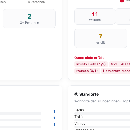
11
2
Weiblich
3+ Personen
7
erfüllt
Quote nicht erfüllt:
Infinity Faith (1/2)
QVET.AI (1
raumos (0/1)
Hamidreza Moha
🌏 Standorte
Wohnorte der Gründer:innen · Top 
Berlin
1
Tbilisi
1
Vilnius
1