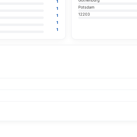
Gothenburg
1
Potsdam
1
12203
1
1
1