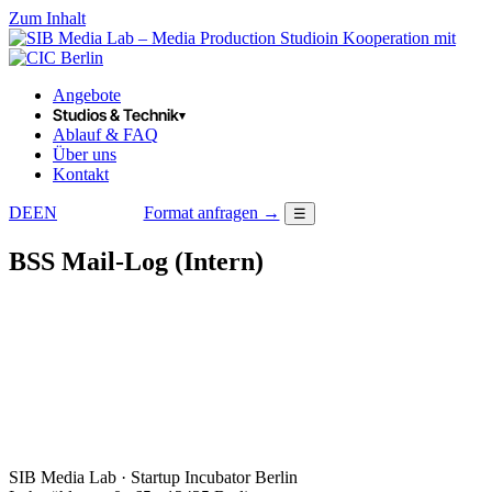
Zum Inhalt
in Kooperation mit
Angebote
Studios & Technik
▾
Ablauf & FAQ
Über uns
Kontakt
DE
EN
Format anfragen →
☰
LOGIN
BSS Mail-Log (Intern)
SIB Media Lab · Startup Incubator Berlin