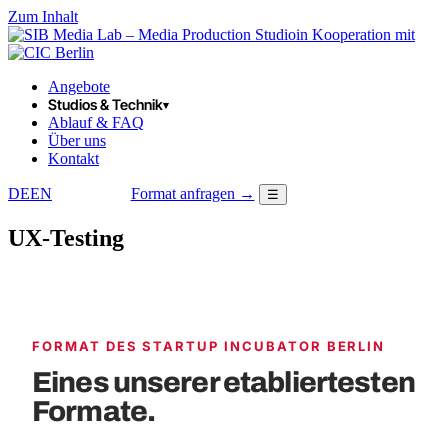
Zum Inhalt
in Kooperation mit
Angebote
Studios & Technik
▾
Ablauf & FAQ
Über uns
Kontakt
DE
EN
Format anfragen →
☰
LOGIN
UX-Testing
FORMAT DES STARTUP INCUBATOR BERLIN
Eines unserer etabliertesten
Formate.