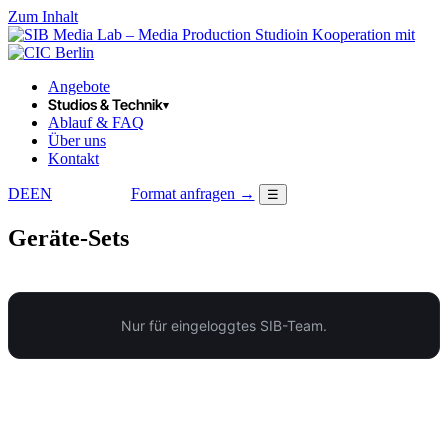
Zum Inhalt
in Kooperation mit
Angebote
Studios & Technik
▾
Ablauf & FAQ
Über uns
Kontakt
DE
EN
Format anfragen →
☰
LOGIN
Geräte-Sets
Nur für eingeloggtes SIB-Team.