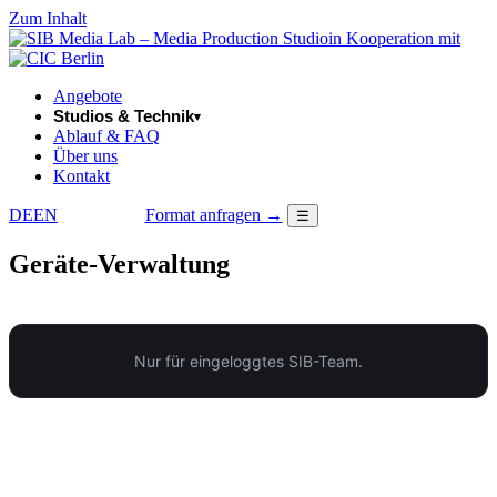
Zum Inhalt
in Kooperation mit
Angebote
Studios & Technik
▾
Ablauf & FAQ
Über uns
Kontakt
DE
EN
Format anfragen →
☰
LOGIN
Geräte-Verwaltung
Nur für eingeloggtes SIB-Team.