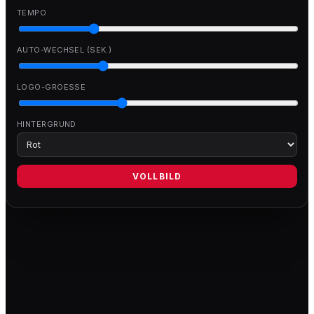
TEMPO
AUTO-WECHSEL (SEK.)
LOGO-GROESSE
HINTERGRUND
VOLLBILD