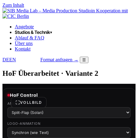
Zum Inhalt
in Kooperation mit
Angebote
Studios & Technik
▾
Ablauf & FAQ
Über uns
Kontakt
DE
EN
Format anfragen →
☰
LOGIN
HoF Überarbeitet · Variante 2
HoF Control
VOLLBILD
ANIMATION
LOGO-ANIMATION