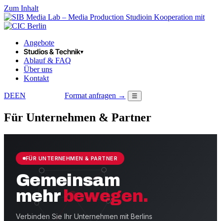
Zum Inhalt
in Kooperation mit
Angebote
Studios & Technik
▾
Ablauf & FAQ
Über uns
Kontakt
DE
EN
Format anfragen →
☰
LOGIN
Für Unternehmen & Partner
FÜR UNTERNEHMEN & PARTNER
Gemeinsam
mehr
bewegen.
Verbinden Sie Ihr Unternehmen mit Berlins